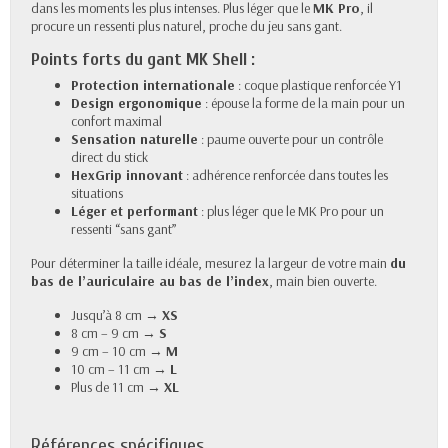
dans les moments les plus intenses. Plus léger que le
MK Pro
, il
procure un ressenti plus naturel, proche du jeu sans gant.
Points forts du gant MK Shell :
Protection internationale
: coque plastique renforcée Y1
Design ergonomique
: épouse la forme de la main pour un
confort maximal
Sensation naturelle
: paume ouverte pour un contrôle
direct du stick
HexGrip innovant
: adhérence renforcée dans toutes les
situations
Léger et performant
: plus léger que le MK Pro pour un
ressenti “sans gant”
Pour déterminer la taille idéale, mesurez la largeur de votre main
du
bas de l’auriculaire au bas de l’index
, main bien ouverte.
Jusqu’à 8 cm →
XS
8 cm – 9 cm →
S
9 cm – 10 cm →
M
10 cm – 11 cm →
L
Plus de 11 cm →
XL
Références spécifiques