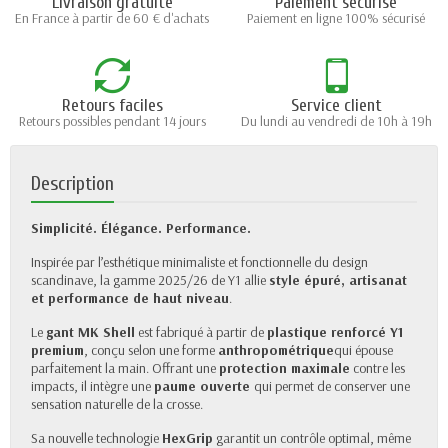
Livraison gratuite
Paiement sécurisé
En France à partir de 60 € d'achats
Paiement en ligne 100% sécurisé
Retours faciles
Service client
Retours possibles pendant 14 jours
Du lundi au vendredi de 10h à 19h
Description
Simplicité. Élégance. Performance.
Inspirée par l’esthétique minimaliste et fonctionnelle du design
scandinave, la gamme 2025/26 de Y1 allie
style épuré, artisanat
et performance de haut niveau
.
Le
gant MK Shell
est fabriqué à partir de
plastique renforcé Y1
premium
, conçu selon une forme
anthropométrique
qui épouse
parfaitement la main. Offrant une
protection maximale
contre les
impacts, il intègre une
paume ouverte
qui permet de conserver une
sensation naturelle de la crosse.
Sa nouvelle technologie
HexGrip
garantit un contrôle optimal, même