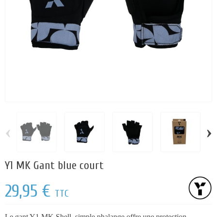
‹
›
Y1 MK Gant blue court
29,95 €
TTC
Le gant Y1 MK Shell simple phalange offre une protection