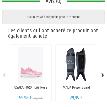
Avis (0)
Aucun avis n'a été publié pour le moment.
Les clients qui ont acheté ce produit ont
également acheté :
‹
›
OSAKA FURO PLAY Rose
MALIK Power guard
ad
55,96 €
29,95 €
69,95 €