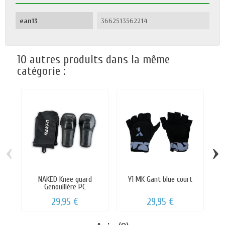
ean13
3662513562214
10 autres produits dans la même
catégorie :
‹
›
NAKED Knee guard
Y1 MK Gant blue court
Genouillère PC
29,95 €
29,95 €