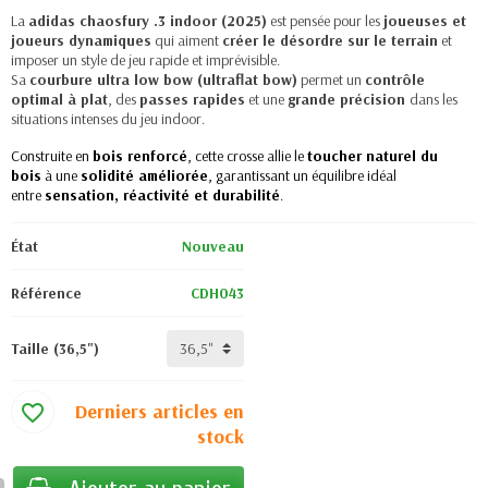
La
adidas chaosfury .3 indoor (2025)
est pensée pour les
joueuses et
joueurs dynamiques
qui aiment
créer le désordre sur le terrain
et
imposer un style de jeu rapide et imprévisible.
Sa
courbure ultra low bow (ultraflat bow)
permet un
contrôle
optimal à plat
, des
passes rapides
et une
grande précision
dans les
situations intenses du jeu indoor.
Construite en
bois renforcé
, cette crosse allie le
toucher naturel du
bois
à une
solidité améliorée
, garantissant un équilibre idéal
entre
sensation, réactivité et durabilité
.
État
Nouveau
Référence
CDH043
Taille (36,5")
Derniers articles en
favorite_border
stock