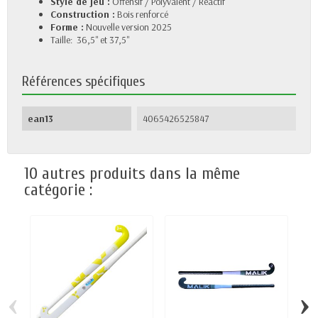
Style de jeu :
Offensif / Polyvalent / Réactif
Construction :
Bois renforcé
Forme :
Nouvelle version 2025
Taille: 36,5'' et 37,5"
Références spécifiques
ean13
4065426525847
10 autres produits dans la même
catégorie :
‹
›