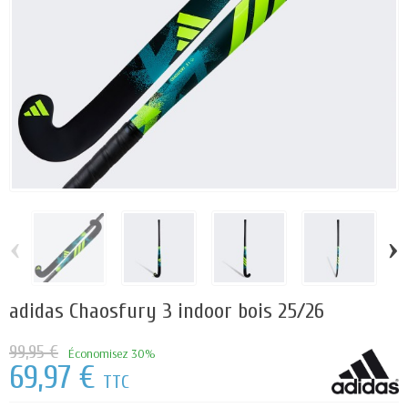
‹
›
adidas Chaosfury 3 indoor bois 25/26
99,95 €
Économisez 30%
69,97 €
TTC