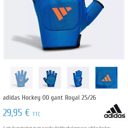
adidas Hockey OD gant Royal 25/26
29,95 €
TTC
Gant de protection main gauche double phalange par adidas hockey