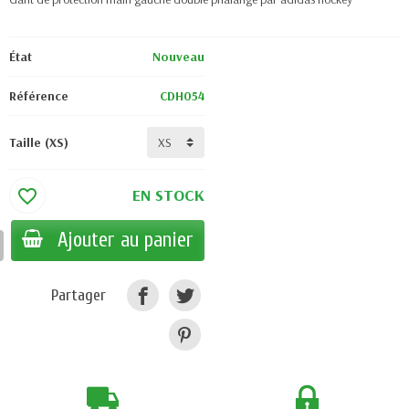
État
Nouveau
Référence
CDH054
Taille (XS)
EN STOCK
favorite_border
Ajouter au panier
Partager