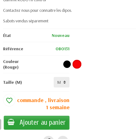
Contactez nous pour connaitre les dipos.
Sabots vendus séparement
État
Nouveau
Référence
OBO131
Couleur
(Rouge)
Taille (M)
sur commande , livraison
favorite_border
1 semaine
Ajouter au panier